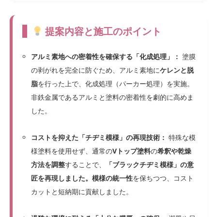
提案内容と施工のポイント
アルミ素地への密着性を確保する「化成処理」：
塗膜
の剥がれを完全に防ぐため、アルミ素地に
ケレンと脱
脂
を行った上で、化成処理（パーカー処理）を実施。
非鉄金属であるアルミと塗料の密着性を劇的に高めま
した。
コストを抑えた「チヂミ模様」の再現技術：
特殊な模
様塗料を使用せず、通常の
Vトップ塗料
の
希釈や乾燥
方法を調整
することで、
「ブラックチヂミ模様」の意
匠を再現しました。模様の統一性
を保ちつつ、コスト
カットと短納期に貢献しました。