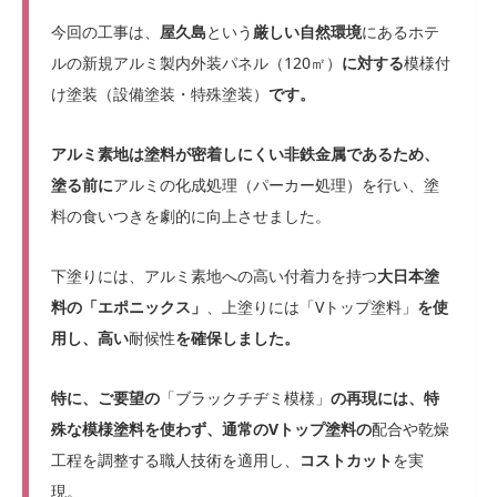
今回の工事は、
屋久島
という
厳しい自然環境
にあるホテ
ルの新規アルミ製内外装パネル（120㎡）
に対する
模様付
け塗装（設備塗装・特殊塗装）
です。
アルミ素地は塗料が密着しにくい非鉄金属であるため、
塗る前に
アルミの化成処理（パーカー処理）を行い、塗
料の食いつきを劇的に向上させました。
下塗りには、アルミ素地への高い付着力を持つ
大日本塗
料の「エポニックス」
、上塗りには「Vトップ塗料」
を使
用し、高い
耐候性
を確保しました。
特に、ご要望の
「ブラックチヂミ模様」
の再現には、特
殊な模様塗料を使わず、通常のVトップ塗料の
配合や乾燥
工程を調整する職人技術を適用し、
コストカット
を実
現。