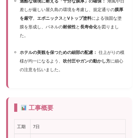
過酷な環境に耐える「十分な膜厚」の確保：
潮風や日
差しが厳しい屋久島の環境を考慮し、規定通りの
膜厚
を厳守
。
エポニックス
と
Vトップ塗料
による強固な塗
膜を形成し、パネルの
耐候性
と
長寿命化
を図りまし
た。
ホテルの美観を保つための細部の配慮：
仕上がりの模
様が均一になるよう、
吹付圧やガンの動かし方
に細心
の注意を払いました。
工事概要
工期
7日