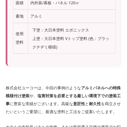
面積
内外装/幕板・パネル 120㎡
素地
アルミ
下塗：大日本塗料 エポニックス
使用
上塗：大日本塗料 Vトップ塗料 (色：ブラッ
塗料
クチヂミ模様)
株式会社ユーコーは、今回の事例のような
アルミパネルへの特殊
模様付け塗装
や、
塩害対策を必要とする厳しい環境下での塗装工
事
に豊富な実績がございます。高級な
意匠性
と
耐久性
を両立させ
たいというご要望に、最適な塗料と工法をご提案いたします。
ホテルの内外装パネルの改修、または新規導入設備の塗装でお悩