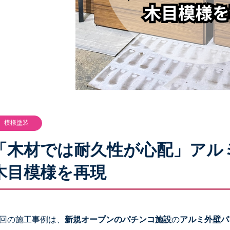
模様塗装
「木材では耐久性が心配」アル
木目模様を再現
回の施工事例は、
新規オープンのパチンコ施設
の
アルミ外壁パ