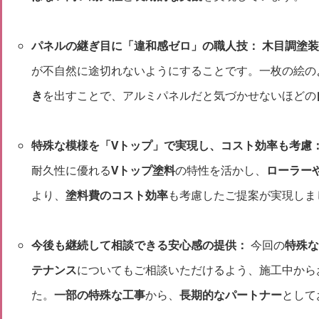
パネルの継ぎ目に「違和感ゼロ」の職人技：
木目調塗装
が不自然に途切れないようにすることです。一枚の絵の
き
を出すことで、アルミパネルだと気づかせないほどの
特殊な模様を「Vトップ」で実現し、コスト効率も考慮
耐久性に優れる
Vトップ塗料
の特性を活かし、
ローラー
より、
塗料費のコスト効率
も考慮したご提案が実現しま
今後も継続して相談できる安心感の提供：
今回の
特殊な
テナンス
についてもご相談いただけるよう、施工中から
た。
一部の特殊な工事
から、
長期的なパートナー
として