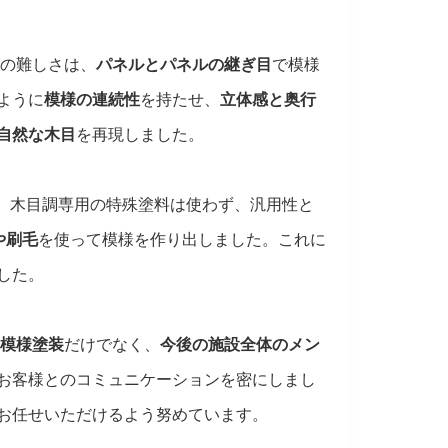
の難しさは、
パネルとパネルの継ぎ目
で模様
ように
模様の連続性
を持たせ、
立体感と奥行
自然な木目
を再現しました。
：
木目調専用の特殊塗料は使わず、汎用性と
や刷毛
を使って模様を作り出しました。これに
した。
模様塗装
だけでなく、
今後の施設全体のメン
お客様とのコミュニケーションを密にしまし
お任せいただけるよう努めています。