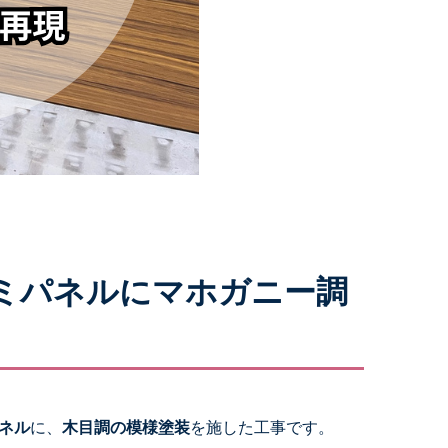
ミパネルにマホガニー調
ネル
に、
木目調の模様塗装
を施した工事です。