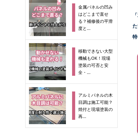
金属パネルの凹み
はどこまで直せ
「
る？補修後の平滑
た
度と...
特
移動できない大型
機械もOK！現場
塗装の可否と安
全・...
アルミパネルの木
目調は施工可能？
焼付と現場塗装の
再...