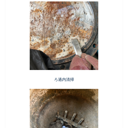
ろ過内清掃