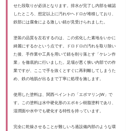
せた段取りが必須となります。排水が完了し内部を確認
したところ、想定以上に汚れやヘドロが堆積しており、
鉄部には腐食による激しい錆が見受けられました。
塗装の品質を左右するのは、この劣化した素地をいかに
綺麗にするかという点です。ドロドロの汚れを取り除い
た後、手作業や工具を用いて錆を削り落とす「ケレン作
業」を徹底的に行いました。足場が悪く狭い内部での作
業ですが、ここで手を抜くとすぐに再剥離してしまうた
め、鉄の地肌が出るまで丁寧に処理を施します。
使用した塗料は、関西ペイントの「エポマリンJW」で
す。この塗料は水中硬化形のエポキシ樹脂塗料であり、
湿潤面や水中でも硬化する特性を持っています。
完全に乾燥させることが難しいろ過設備内部のような環