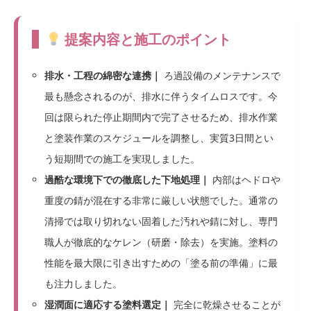
提案内容と施工のポイント
排水・工程の綿密な連携｜
ろ過設備のメンテナンスで
最も懸念されるのが、排水に伴うタイムロスです。今
回は限られた停止期間内で完了させるため、排水作業
と塗装作業のスケジュールを調整し、実質3日間とい
う短期間での施工を実現しました。
過酷な環境下での徹底した下地処理｜
内部はヘドロや
重度の錆が混在する非常に厳しい状態でした。通常の
清掃では取り切れない固着した汚れや錆に対し、専門
職人が徹底的なケレン（研磨・除去）を実施。塗料の
性能を最大限に引き出すための「塗る前の準備」に最
も注力しました。
湿潤面に適応する塗料選定｜
完全に乾燥させることが