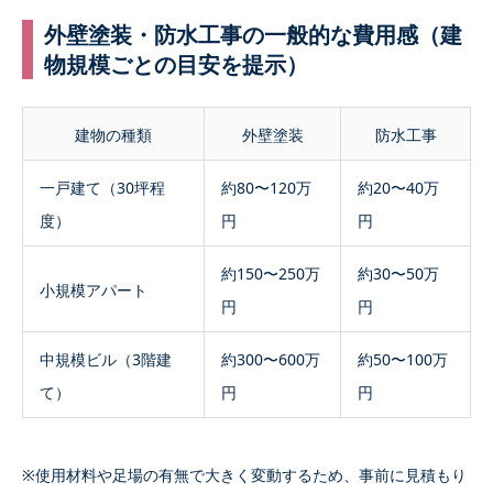
外壁塗装・防水工事の一般的な費用感（建
物規模ごとの目安を提示）
建物の種類
外壁塗装
防水工事
一戸建て（30坪程
約80〜120万
約20〜40万
度）
円
円
約150〜250万
約30〜50万
小規模アパート
円
円
中規模ビル（3階建
約300〜600万
約50〜100万
て）
円
円
※使用材料や足場の有無で大きく変動するため、事前に見積もり