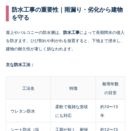
防水工事の重要性｜雨漏り・劣化から建物
を守る
屋上やバルコニーの防水層は、
防水工事
によって長期間水の侵入
を防ぎます。ひび割れや剥がれを放置すると、下地まで浸水し、
建物の耐久性が著しく損なわれます。
主な防水工法：
耐用年数
工法名
特徴
の目安
柔軟で複雑な形状
約10〜13
ウレタン防水
にも対応
年
シート防水（塩
工期が短く、耐候
約12〜15